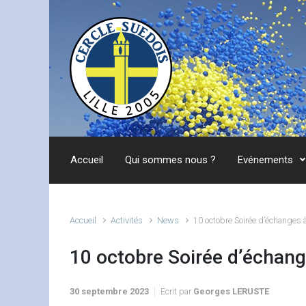
Skip to main content
Accueil
Qui sommes nous ?
Evénements
Accueil
Activités
News
10 octobre Soirée d’échanges à 
10 octobre Soirée d’échange
30 septembre 2023
Ecrit par
Georges LERUSTE