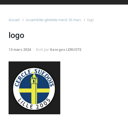
Accueil
Assemblée générale mardi 26 mars
logo
logo
13 mars 2024
Ecrit par
Georges LERUSTE