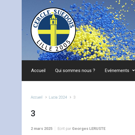
Skip to main content
Accueil
Qui sommes nous ?
Evénements
Accueil
Lucia 2024
3
3
2 mars 2025
Ecrit par
Georges LERUSTE